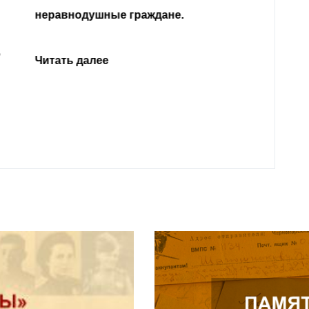
Кабар
Читать далее
откли
родит
года 
Нальч
Читат