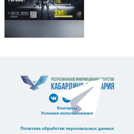
Контакты
Условия использования
ᅠ ᅠ ᅠ ᅠ ᅠ
ᅠ ᅠ ᅠ ᅠ ᅠ ᅠ ᅠ ᅠ ᅠ ᅠ
Политика обработки персональных данных
ᅠ ᅠ ᅠ ᅠ ᅠ ᅠ ᅠ ᅠ ᅠ ᅠ