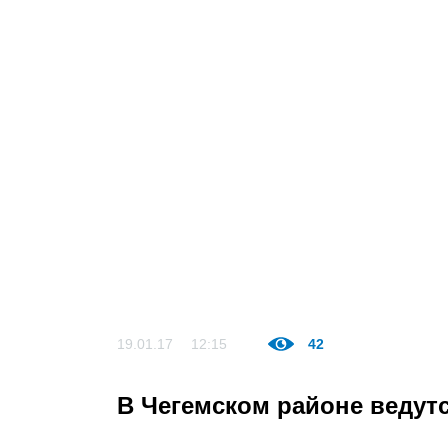
19.01.17
12:15
42
В Чегемском районе ведут