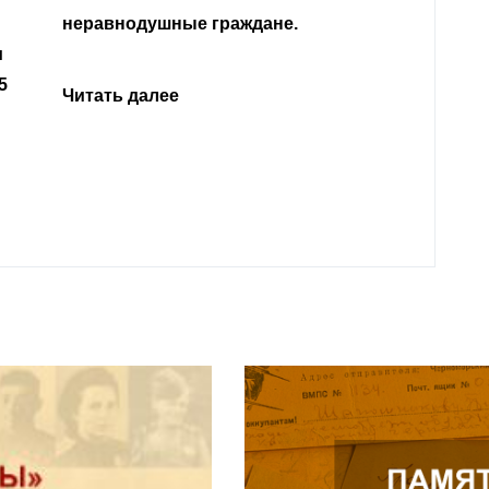
Кабар
Читать далее
откли
родит
года 
Нальч
Читат