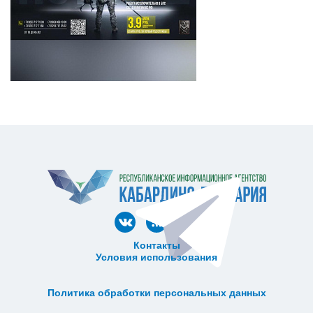
Контакты
Условия использования
ᅠ ᅠ ᅠ ᅠ ᅠ
ᅠ ᅠ ᅠ ᅠ ᅠ ᅠ ᅠ ᅠ ᅠ ᅠ
Политика обработки персональных данных
ᅠ ᅠ ᅠ ᅠ ᅠ ᅠ ᅠ ᅠ ᅠ ᅠ