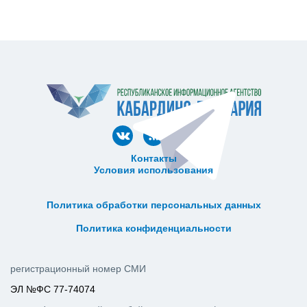
Контакты
Условия использования
ᅠ ᅠ ᅠ ᅠ ᅠ
ᅠ ᅠ ᅠ ᅠ ᅠ ᅠ ᅠ ᅠ ᅠ ᅠ
Политика обработки персональных данных
ᅠ ᅠ ᅠ ᅠ ᅠ ᅠ ᅠ ᅠ ᅠ ᅠ
Политика конфиденциальности
регистрационный номер СМИ
ЭЛ №ФС 77-74074