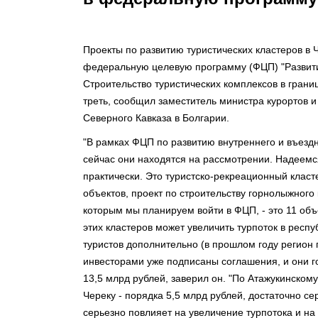
Проекты по развитию туристических кластеров в 
федеральную целевую программу (ФЦП) "Развитие
Строительство туристических комплексов в границ
треть, сообщил заместитель министра курортов и
Северного Кавказа в Болгарии.
"В рамках ФЦП по развитию внутреннего и въездн
сейчас они находятся на рассмотрении. Надеемся
практически. Это туристско-рекреационный класте
объектов, проект по строительству горнолыжного 
которым мы планируем войти в ФЦП, - это 11 объ
этих кластеров может увеличить турпоток в респу
туристов дополнительно (в прошлом году регион по
инвесторами уже подписаны соглашения, и они го
13,5 млрд рублей, заверил он. "По Атажукинском
Череку - порядка 5,5 млрд рублей, достаточно с
серьезно повлияет на увеличение турпотока и на