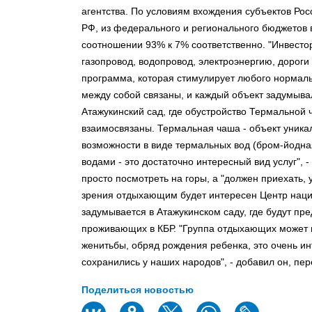
агентства. По условиям вхождения субъектов Рос
РФ, из федерального и регионального бюджетов 
соотношении 93% к 7% соответственно. "Инвестор
газопровод, водопровод, электроэнергию, дороги
программа, которая стимулирует любого нормальн
между собой связаны, и каждый объект задумыва
Атажукинский сад, где обустройство Термальной 
взаимосвязаны. Термальная чаша - объект уника
возможности в виде термальных вод (бром-йодна
водами - это достаточно интересный вид услуг", -
просто посмотреть на горы, а "должен приехать, у
зрения отдыхающим будет интересен Центр нацио
задумывается в Атажукинском саду, где будут п
проживающих в КБР. "Группа отдыхающих может п
женитьбы, обряд рождения ребенка, это очень и
сохранились у наших народов", - добавил он, пе
Поделиться новостью