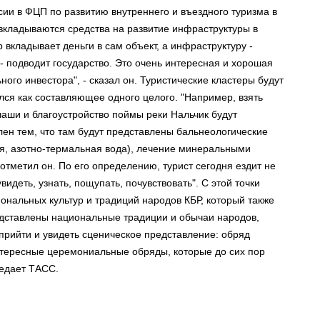
сии в ФЦП по развитию внутреннего и въездного туризма в
вкладываются средства на развитие инфраструктуры в
 вкладывает деньги в сам объект, а инфраструктуру -
 - подводит государство. Это очень интересная и хорошая
ого инвестора", - сказал он. Туристические кластеры будут
лся как составляющее одного целого. "Например, взять
чаши и благоустройство поймы реки Нальчик будут
лен тем, что там будут представлены бальнеологические
я, азотно-термальная вода), лечение минеральными
 отметил он. По его определению, турист сегодня ездит не
видеть, узнать, пощупать, почувствовать". С этой точки
нальных культур и традиций народов КБР, который также
редставлены национальные традиции и обычаи народов,
рийти и увидеть сценическое представление: обряд
нтересные церемониальные обряды, которые до сих пор
редает ТАСС.