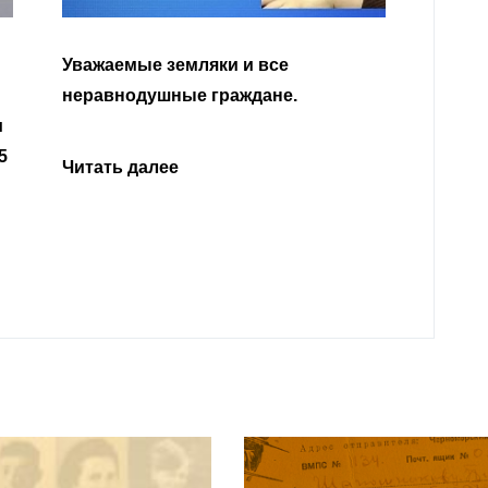
Уважа
Кабар
Читать далее
откли
родит
года 
Нальч
Читат