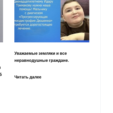
Уважа
Кабар
Читать далее
откли
родит
года 
Нальч
Читат