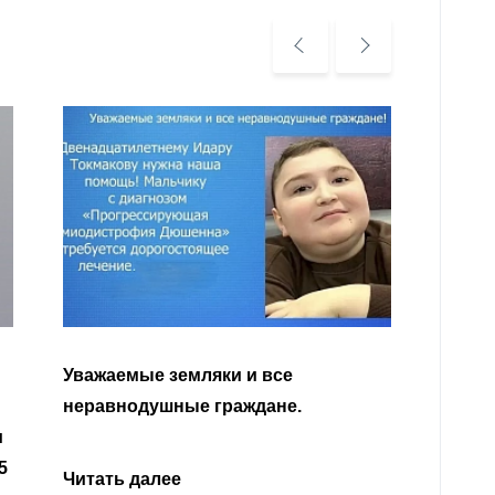
Уважа
Кабар
Читать далее
откли
родит