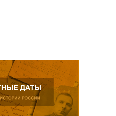
рождения, проживающего в
ике.
ь далее