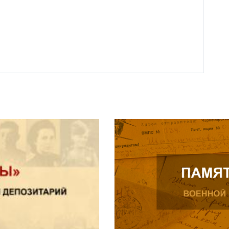
года 
Нальч
Читат