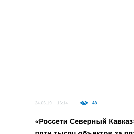
24.06.19
16:14
48
«Россети Северный Кавказ
пяти тысяч объектов за пя