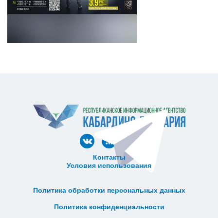
Контакты
Условия использования
ᅠ ᅠ ᅠ ᅠ ᅠ
ᅠ ᅠ ᅠ ᅠ ᅠ ᅠ ᅠ ᅠ ᅠ ᅠ
Политика обработки персональных данных
ᅠ ᅠ ᅠ ᅠ ᅠ ᅠ ᅠ ᅠ ᅠ ᅠ
Политика конфиденциальности