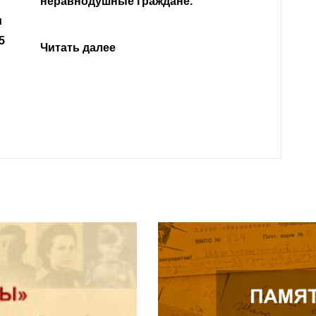
Кабар
Читать далее
откли
родит
года 
Нальч
Читат