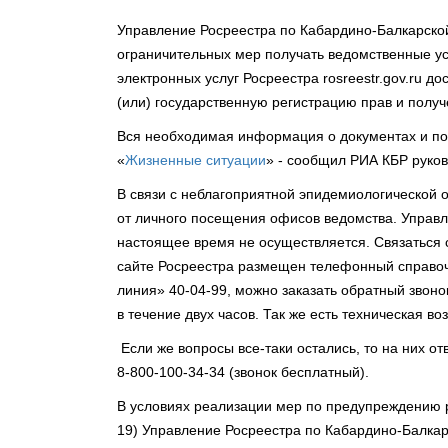
Управление Росреестра по Кабардино-Балкарско
ограничительных мер получать ведомственные ус
электронных услуг Росреестра rosreestr.gov.ru д
(или) государственную регистрацию прав и получ
Вся необходимая информация о документах и пор
«
Жизненные ситуации
» - сообщил РИА КБР руко
В связи с неблагоприятной эпидемиологической 
от личного посещения офисов ведомства. Управл
настоящее время не осуществляется. Связаться 
сайте Росреестра размещен телефонный справоч
линия» 40-04-99, можно заказать обратный звоно
в течение двух часов. Так же есть техническая в
Если же вопросы все-таки остались, то на них о
8-800-100-34-34 (звонок бесплатный).
В условиях реализации мер по предупреждению 
19) Управление Росреестра по Кабардино-Балкар