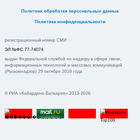
ᅠ ᅠ ᅠ ᅠ ᅠ
ᅠ ᅠ ᅠ ᅠ ᅠ ᅠ ᅠ ᅠ ᅠ ᅠ
Политика обработки персональных данных
ᅠ ᅠ ᅠ ᅠ ᅠ ᅠ ᅠ ᅠ ᅠ ᅠ
Политика конфиденциальности
регистрационный номер СМИ
ЭЛ №ФС 77-74074
выдан Федеральной службой по надзору в сфере связи,
информационных технологий и массовых коммуникаций
(Роскомнадзор) 29 октября 2018 года
© РИА «Кабардино-Балкария» 2013-2026