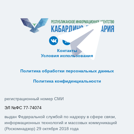
Контакты
Условия использования
ᅠ ᅠ ᅠ ᅠ ᅠ
ᅠ ᅠ ᅠ ᅠ ᅠ ᅠ ᅠ ᅠ ᅠ ᅠ
Политика обработки персональных данных
ᅠ ᅠ ᅠ ᅠ ᅠ ᅠ ᅠ ᅠ ᅠ ᅠ
Политика конфиденциальности
регистрационный номер СМИ
ЭЛ №ФС 77-74074
выдан Федеральной службой по надзору в сфере связи,
информационных технологий и массовых коммуникаций
(Роскомнадзор) 29 октября 2018 года