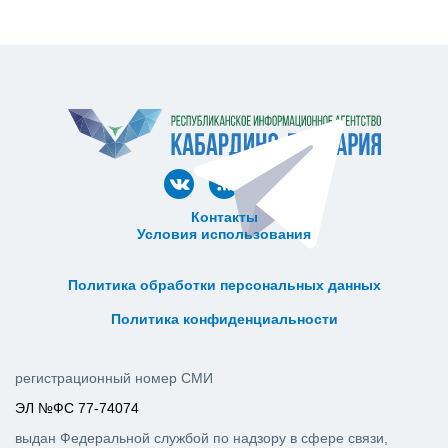
Контакты
Условия использования
ᅠ ᅠ ᅠ ᅠ ᅠ
ᅠ ᅠ ᅠ ᅠ ᅠ ᅠ ᅠ ᅠ ᅠ ᅠ
Политика обработки персональных данных
ᅠ ᅠ ᅠ ᅠ ᅠ ᅠ ᅠ ᅠ ᅠ ᅠ
Политика конфиденциальности
регистрационный номер СМИ
ЭЛ №ФС 77-74074
выдан Федеральной службой по надзору в сфере связи,