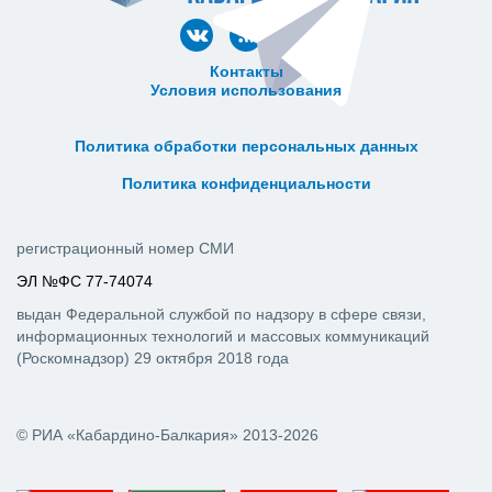
Контакты
Условия использования
ᅠ ᅠ ᅠ ᅠ ᅠ
ᅠ ᅠ ᅠ ᅠ ᅠ ᅠ ᅠ ᅠ ᅠ ᅠ
Политика обработки персональных данных
ᅠ ᅠ ᅠ ᅠ ᅠ ᅠ ᅠ ᅠ ᅠ ᅠ
Политика конфиденциальности
регистрационный номер СМИ
ЭЛ №ФС 77-74074
выдан Федеральной службой по надзору в сфере связи,
информационных технологий и массовых коммуникаций
(Роскомнадзор) 29 октября 2018 года
© РИА «Кабардино-Балкария» 2013-2026