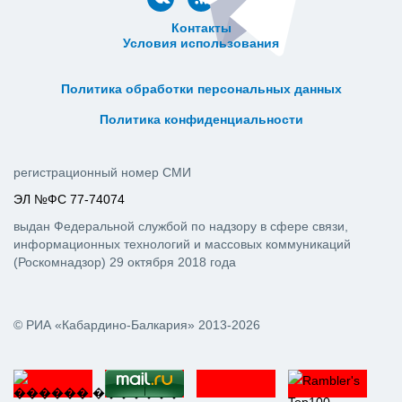
Контакты
Условия использования
ᅠ ᅠ ᅠ ᅠ ᅠ
ᅠ ᅠ ᅠ ᅠ ᅠ ᅠ ᅠ ᅠ ᅠ ᅠ
Политика обработки персональных данных
ᅠ ᅠ ᅠ ᅠ ᅠ ᅠ ᅠ ᅠ ᅠ ᅠ
Политика конфиденциальности
регистрационный номер СМИ
ЭЛ №ФС 77-74074
выдан Федеральной службой по надзору в сфере связи,
информационных технологий и массовых коммуникаций
(Роскомнадзор) 29 октября 2018 года
© РИА «Кабардино-Балкария» 2013-2026