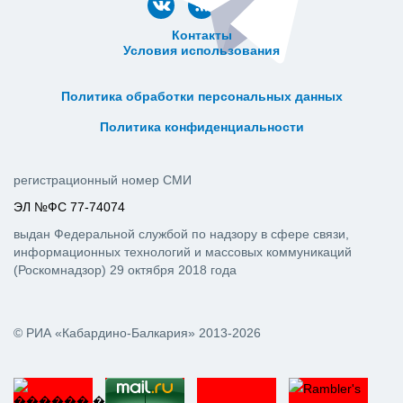
Контакты
Условия использования
ᅠ ᅠ ᅠ ᅠ ᅠ
ᅠ ᅠ ᅠ ᅠ ᅠ ᅠ ᅠ ᅠ ᅠ ᅠ
Политика обработки персональных данных
ᅠ ᅠ ᅠ ᅠ ᅠ ᅠ ᅠ ᅠ ᅠ ᅠ
Политика конфиденциальности
регистрационный номер СМИ
ЭЛ №ФС 77-74074
выдан Федеральной службой по надзору в сфере связи,
информационных технологий и массовых коммуникаций
(Роскомнадзор) 29 октября 2018 года
© РИА «Кабардино-Балкария» 2013-2026