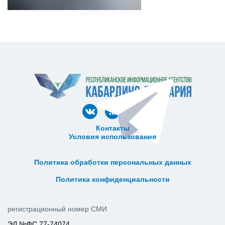
Контакты
Условия использования
ᅠ ᅠ ᅠ ᅠ ᅠ
ᅠ ᅠ ᅠ ᅠ ᅠ ᅠ ᅠ ᅠ ᅠ ᅠ
Политика обработки персональных данных
ᅠ ᅠ ᅠ ᅠ ᅠ ᅠ ᅠ ᅠ ᅠ ᅠ
Политика конфиденциальности
регистрационный номер СМИ
ЭЛ №ФС 77-74074