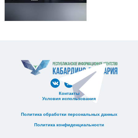
Контакты
Условия использования
ᅠ ᅠ ᅠ ᅠ ᅠ
ᅠ ᅠ ᅠ ᅠ ᅠ ᅠ ᅠ ᅠ ᅠ ᅠ
Политика обработки персональных данных
ᅠ ᅠ ᅠ ᅠ ᅠ ᅠ ᅠ ᅠ ᅠ ᅠ
Политика конфиденциальности