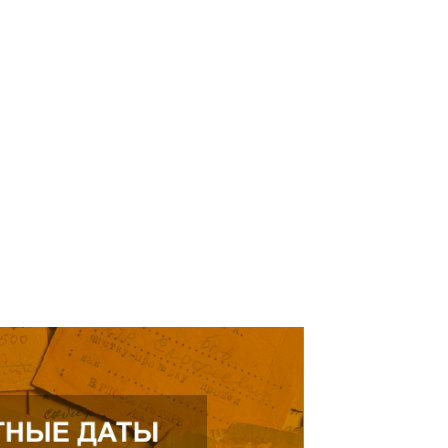
нодушные граждане.
Читать далее
ь далее