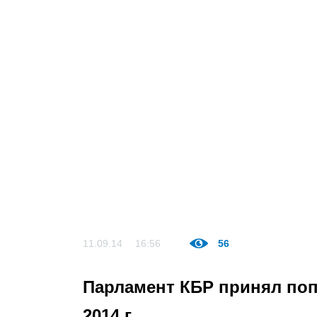
11.09.14
16:56
56
Парламент КБР принял поп
2014 г.