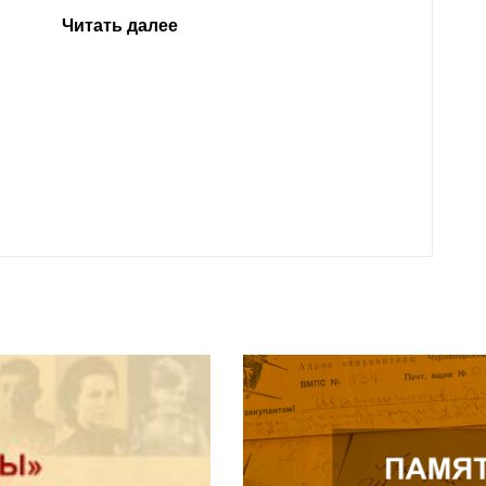
Кабардино-Балкарии, просим
нерав
откликнуться на просьбу о помощи
родителей Тамерлана Урусова, 2015
Читат
года рождения, проживающего в
Нальчике.
Читать далее