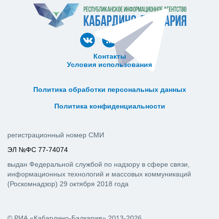
Контакты
Условия использования
ᅠ ᅠ ᅠ ᅠ ᅠ
ᅠ ᅠ ᅠ ᅠ ᅠ ᅠ ᅠ ᅠ ᅠ ᅠ
Политика обработки персональных данных
ᅠ ᅠ ᅠ ᅠ ᅠ ᅠ ᅠ ᅠ ᅠ ᅠ
Политика конфиденциальности
регистрационный номер СМИ
ЭЛ №ФС 77-74074
выдан Федеральной службой по надзору в сфере связи,
информационных технологий и массовых коммуникаций
(Роскомнадзор) 29 октября 2018 года
© РИА «Кабардино-Балкария» 2013-2026