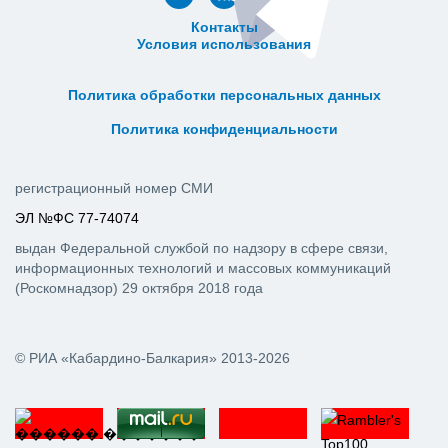
Контакты
Условия использования
ᅠ ᅠ ᅠ ᅠ ᅠ
ᅠ ᅠ ᅠ ᅠ ᅠ ᅠ ᅠ ᅠ ᅠ ᅠ
Политика обработки персональных данных
ᅠ ᅠ ᅠ ᅠ ᅠ ᅠ ᅠ ᅠ ᅠ ᅠ
Политика конфиденциальности
регистрационный номер СМИ
ЭЛ №ФС 77-74074
выдан Федеральной службой по надзору в сфере связи,
информационных технологий и массовых коммуникаций
(Роскомнадзор) 29 октября 2018 года
© РИА «Кабардино-Балкария» 2013-2026