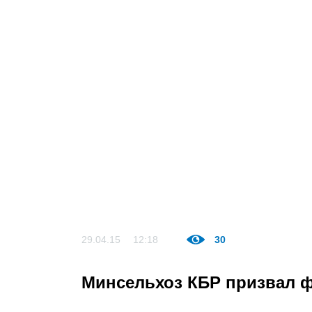
29.04.15
12:18
30
Минсельхоз КБР призвал ф