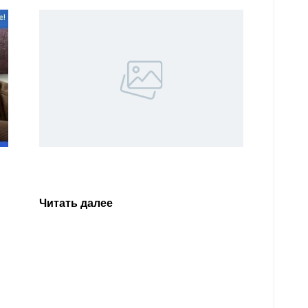
Уважа
Кабар
Читать далее
откли
родит
года 
Нальч