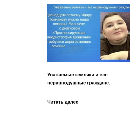
гости
Уважаемые земляки и все
 просим
неравнодушные граждане.
сьбу о помощи
Урусова, 2015
Читать далее
ивающего в