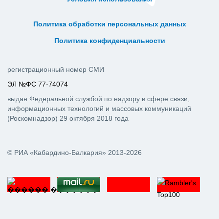
ᅠ ᅠ ᅠ ᅠ ᅠ
ᅠ ᅠ ᅠ ᅠ ᅠ ᅠ ᅠ ᅠ ᅠ ᅠ
Политика обработки персональных данных
ᅠ ᅠ ᅠ ᅠ ᅠ ᅠ ᅠ ᅠ ᅠ ᅠ
Политика конфиденциальности
регистрационный номер СМИ
ЭЛ №ФС 77-74074
выдан Федеральной службой по надзору в сфере связи,
информационных технологий и массовых коммуникаций
(Роскомнадзор) 29 октября 2018 года
© РИА «Кабардино-Балкария» 2013-2026