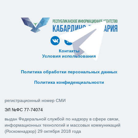
Контакты
Условия использования
ᅠ ᅠ ᅠ ᅠ ᅠ
ᅠ ᅠ ᅠ ᅠ ᅠ ᅠ ᅠ ᅠ ᅠ ᅠ
Политика обработки персональных данных
ᅠ ᅠ ᅠ ᅠ ᅠ ᅠ ᅠ ᅠ ᅠ ᅠ
Политика конфиденциальности
регистрационный номер СМИ
ЭЛ №ФС 77-74074
выдан Федеральной службой по надзору в сфере связи,
информационных технологий и массовых коммуникаций
(Роскомнадзор) 29 октября 2018 года