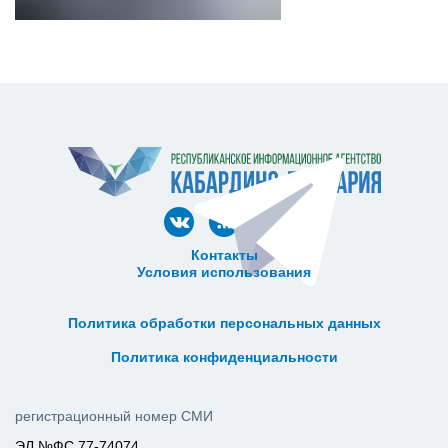
Контакты
Условия использования
ᅠ ᅠ ᅠ ᅠ ᅠ
ᅠ ᅠ ᅠ ᅠ ᅠ ᅠ ᅠ ᅠ ᅠ ᅠ
Политика обработки персональных данных
ᅠ ᅠ ᅠ ᅠ ᅠ ᅠ ᅠ ᅠ ᅠ ᅠ
Политика конфиденциальности
регистрационный номер СМИ
ЭЛ №ФС 77-74074