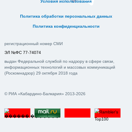
Условия использования
ᅠ ᅠ ᅠ ᅠ ᅠ
ᅠ ᅠ ᅠ ᅠ ᅠ ᅠ ᅠ ᅠ ᅠ ᅠ
Политика обработки персональных данных
ᅠ ᅠ ᅠ ᅠ ᅠ ᅠ ᅠ ᅠ ᅠ ᅠ
Политика конфиденциальности
регистрационный номер СМИ
ЭЛ №ФС 77-74074
выдан Федеральной службой по надзору в сфере связи,
информационных технологий и массовых коммуникаций
(Роскомнадзор) 29 октября 2018 года
© РИА «Кабардино-Балкария» 2013-2026