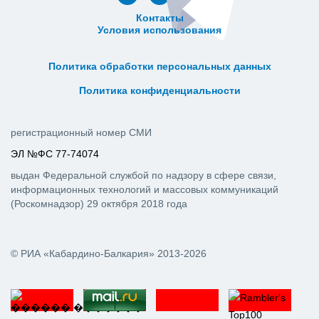
Контакты
Условия использования
ᅠ ᅠ ᅠ ᅠ ᅠ
ᅠ ᅠ ᅠ ᅠ ᅠ ᅠ ᅠ ᅠ ᅠ ᅠ
Политика обработки персональных данных
ᅠ ᅠ ᅠ ᅠ ᅠ ᅠ ᅠ ᅠ ᅠ ᅠ
Политика конфиденциальности
регистрационный номер СМИ
ЭЛ №ФС 77-74074
выдан Федеральной службой по надзору в сфере связи,
информационных технологий и массовых коммуникаций
(Роскомнадзор) 29 октября 2018 года
© РИА «Кабардино-Балкария» 2013-2026