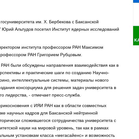
госуниверситета им. Х. Бербекова с Баксанской
 Юрий Альтудов посетил Институт ядерных исследований
 директором института профессором РАН Максимом
 профессором РАН Григорием Рубцовым.
 РАН были обсуждены направления взаимодействия как в
ерспективы и практические шаги по созданию Научно-
рино, интеллектуальные системы, материалы нового
оздания консорциума для решения задач университета в
о лидерства, - отмечает пресс-служба.
прикосновения с ИЯИ РАН как в области совместных
овке научных кадров для Баксанской нейтринной
орически сложившегося сотрудничества университета с
тетской науки на мировой уровень, так как в рамках
кальным установкам класса «мегасайенс» и возможность