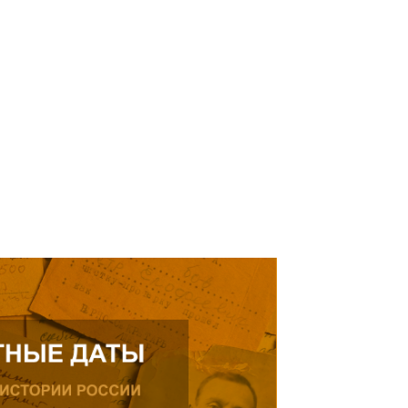
елей Тамерлана Урусова, 2015
Читать далее
рождения, проживающего в
ике.
ь далее