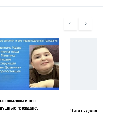
Уважа
Кабар
Читать далее
откли