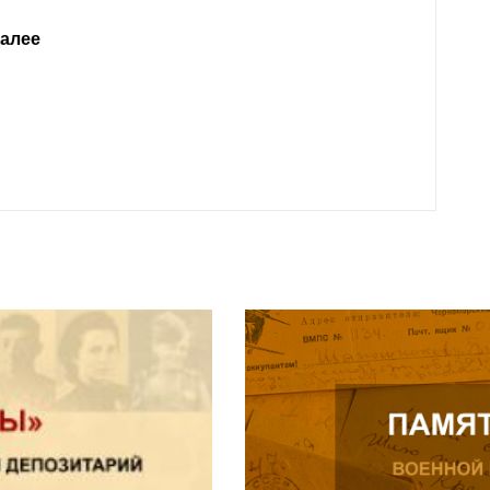
родит
года 
Нальч
Читат