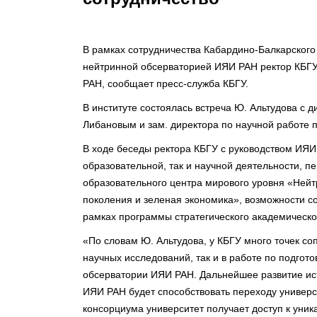
В рамках сотрудничества Кабардино-Балкарского 
нейтринной обсерваторией ИЯИ РАН ректор КБГУ
РАН, сообщает пресс-служба КБГУ.
В институте состоялась встреча Ю. Альтудова с
Либановым и зам. директора по научной работе
В ходе беседы ректора КБГУ с руководством ИЯИ
образовательной, так и научной деятельности, п
образовательного центра мирового уровня «Нейт
поколения и зеленая экономика», возможности с
рамках программы стратегического академическог
«По словам Ю. Альтудова, у КБГУ много точек со
научных исследований, так и в работе по подгот
обсерватории ИЯИ РАН. Дальнейшее развитие ист
ИЯИ РАН будет способствовать переходу универси
консорциума университет получает доступ к уни