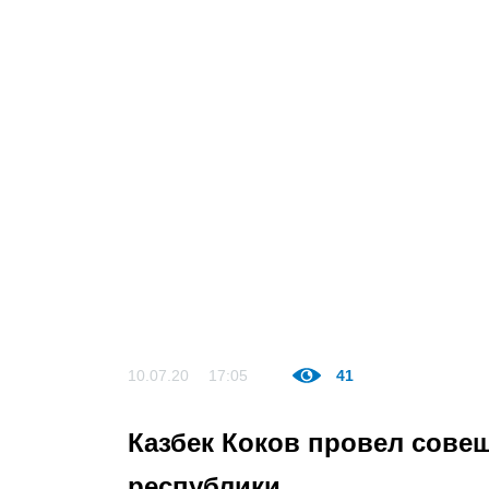
10.07.20
17:05
41
Казбек Коков провел сове
республики