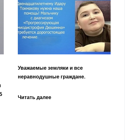
Уважа
Кабар
Читать далее
откли
родит
года 
Нальч
Читат