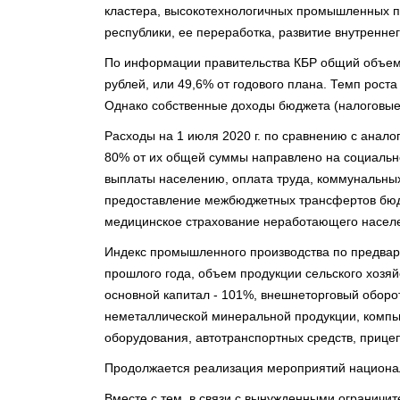
кластера, высокотехнологичных промышленных п
республики, ее переработка, развитие внутреннего
По информации правительства КБР общий объем 
рублей, или 49,6% от годового плана. Темп рост
Однако собственные доходы бюджета (налоговые 
Расходы на 1 июля 2020 г. по сравнению с анал
80% от их общей суммы направлено на социальн
выплаты населению, оплата труда, коммунальных
предоставление межбюджетных трансфертов бюд
медицинское страхование неработающего насел
Индекс промышленного производства по предвари
прошлого года, объем продукции сельского хозяй
основной капитал - 101%, внешнеторговый оборот
неметаллической минеральной продукции, компью
оборудования, автотранспортных средств, прице
Продолжается реализация мероприятий национал
Вместе с тем, в связи с вынужденными огранич