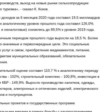
роизводств, выход на новые рынки сельхозпродукции
 туризма», - сказал К. Коков.
доходов за 6 месяцев 2020 года составил 19,5 миллиардов
а к аналогичному уровню прошлого года составил 126,0%.
и неналоговые) снизились до 89,5% к уровню 2019 года.
огичным периодом прошлого года выросли на 18,5 %. Более
о-значимые и первоочередные цели. Это социальные
 услуг и связи, приобретение медикаментов, питание,
жетам муниципальных образований, обязательное
ения.
тельной оценке составит 110,7 % к аналогичному периоду
ства - 102%, строительный комплекс - 100,8%, инвестиции в
 КБР - 149,9%. Выросло производство напитков, одежды,
теров, электронных и оптических изделий, электрического
пов и полуприцепов.
ьных проектов и государственных программ.
ительными мерами в рамках борьбы с распространением