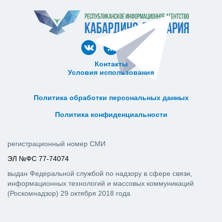
Контакты
Условия использования
ᅠ ᅠ ᅠ ᅠ ᅠ
ᅠ ᅠ ᅠ ᅠ ᅠ ᅠ ᅠ ᅠ ᅠ ᅠ
Политика обработки персональных данных
ᅠ ᅠ ᅠ ᅠ ᅠ ᅠ ᅠ ᅠ ᅠ ᅠ
Политика конфиденциальности
регистрационный номер СМИ
ЭЛ №ФС 77-74074
выдан Федеральной службой по надзору в сфере связи,
информационных технологий и массовых коммуникаций
(Роскомнадзор) 29 октября 2018 года