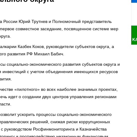
ва России Юрий Трутнев и Полномочный представитель
первое совместное заседание, посвященное системе мер
круга.
лкарии Казбек Коков, руководители субъектов округа, а
ого развития РФ Михаил Бабич.
ы социально-экономического развития субъектов округа и
я инвестиций с учетом объединения имеющихся ресурсов
вития.
честве «пилотного» во всех наиболее значимых проектах,
ечь идет о создании двух центров управления регионами
ласти.
озволит ускорить процессы социально-экономического
правленческих решений, снижая риски коррупционных
 с руководством Росфинмониторинга и Казначейства
торингу и противодействию незаконным финансовым