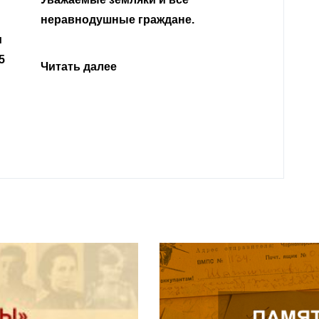
Кабар
Читать далее
откли
родит
года 
Нальч
Читат