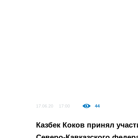
17.06.20
17:00
44
Казбек Коков принял учас
Северо-Кавказского федер