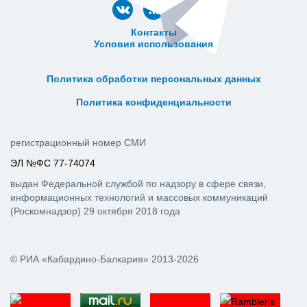
Контакты
Условия использования
ᅠ ᅠ ᅠ ᅠ ᅠ
ᅠ ᅠ ᅠ ᅠ ᅠ ᅠ ᅠ ᅠ ᅠ ᅠ
Политика обработки персональных данных
ᅠ ᅠ ᅠ ᅠ ᅠ ᅠ ᅠ ᅠ ᅠ ᅠ
Политика конфиденциальности
регистрационный номер СМИ
ЭЛ №ФС 77-74074
выдан Федеральной службой по надзору в сфере связи,
информационных технологий и массовых коммуникаций
(Роскомнадзор) 29 октября 2018 года
© РИА «Кабардино-Балкария» 2013-2026