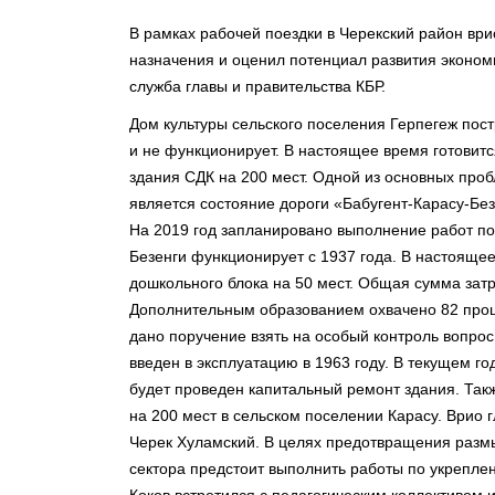
В рамках рабочей поездки в Черекский район ври
назначения и оценил потенциал развития эконом
служба главы и правительства КБР.
Дом культуры сельского поселения Герпегеж пост
и не функционирует. В настоящее время готовитс
здания СДК на 200 мест. Одной из основных про
является состояние дороги «Бабугент-Карасу-Без
На 2019 год запланировано выполнение работ по 
Безенги функционирует с 1937 года. В настояще
дошкольного блока на 50 мест. Общая сумма затр
Дополнительным образованием охвачено 82 проц
дано поручение взять на особый контроль вопрос
введен в эксплуатацию в 1963 году. В текущем го
будет проведен капитальный ремонт здания. Такж
на 200 мест в сельском поселении Карасу. Врио
Черек Хуламский. В целях предотвращения размы
сектора предстоит выполнить работы по укреплен