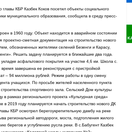
о главы КБР Казбек Коков посетил объекты социального
ики муниципального образования, сообщила в среду пресс-
роен в 1960 году. Объект находится в аварийном состоянии
я проектно-сметная документация на строительство нового
блем, обозначенных жителями селений Безенги и Карасу,
енги». Решить задачу планируется в ближайшие два года.
укладке асфальтового покрытия на участке 4,6 км. Школа с.
е время завершена ее реконструкция с пристройкой
ат – 94 миллиона рублей. Режим работы в одну смену.
ента учащихся. По просьбе жителей населенного пункта
 строительства спортивного зала. Сельский Дом культуры
ду в рамках регионального проекта «Культурная среда»
е в 2019 году планируется начать строительство нового ДК
 главы КБР осмотрел берегоукрепительную дамбу на реке
ва региональной автодороги, моста, подтопления жилого
ию берегов и углублению русла реки. В с.Бабугент Казбек