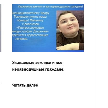
Уважа
Кабар
Читать далее
откли
родит
года 
Нальч