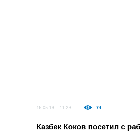
15.05.19
11:29
74
Казбек Коков посетил с ра