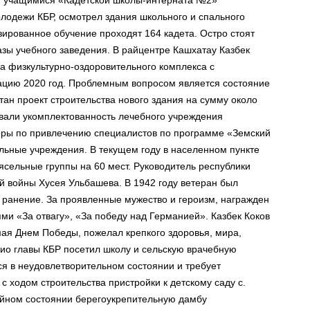
 и учащимися «Кадетской школы-интерната №2»
лодежи КБР, осмотрел здания школьного и спального
зированное обучение проходят 164 кадета. Остро стоят
зы учебного заведения. В райцентре Кашхатау Казбек
ва физкультурно-оздоровительного комплекса с
тацию 2020 год. Проблемным вопросом является состояние
ан проект строительства нового здания на сумму около
вали укомплектованность лечебного учреждения
ы по привлечению специалистов по программе «Земский
ольные учреждения. В текущем году в населенном пункте
ясельные группы на 60 мест. Руководитель республики
й войны Хусея Ульбашева. В 1942 году ветеран был
ранение. За проявленные мужество и героизм, награжден
ми «За отвагу», «За победу над Германией». Казбек Коков
ая Днем Победы, пожелал крепкого здоровья, мира,
ио главы КБР посетил школу и сельскую врачебную
я в неудовлетворительном состоянии и требует
с ходом строительства пристройки к детскому саду с.
ийном состоянии берегоукрепительную дамбу