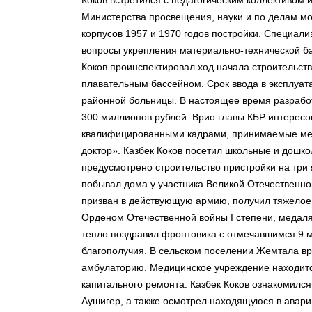
Коков встретился с педагогическим коллективом
Министерства просвещения, науки и по делам мо
корпусов 1957 и 1970 годов постройки. Специали
вопросы укрепления материально-технической ба
Коков проинспектировал ход начала строительст
плавательным бассейном. Срок ввода в эксплуа
районной больницы. В настоящее время разработ
300 миллионов рублей. Врио главы КБР интересо
квалифицированными кадрами, принимаемые мер
доктор». Казбек Коков посетил школьные и дошк
предусмотрено строительство пристройки на три 
побывал дома у участника Великой Отечественно
призван в действующую армию, получил тяжелое 
Орденом Отечественной войны I степени, медаля
тепло поздравил фронтовика с отмечавшимся 9 м
благополучия. В сельском поселении Жемтала вр
амбулаторию. Медицинское учреждение находитс
капитального ремонта. Казбек Коков ознакомился 
Аушигер, а также осмотрел находящуюся в авар