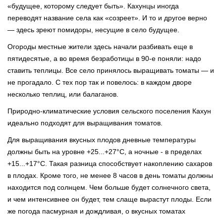
«будущее, которому следует быть». Кахунцы иногда
переводят название села как «созреет». И то и другое верно
— здесь зреют помидоры, несущие в село будущее.
Огороды местные жители здесь начали разбивать еще в
пятидесятые, а во время безработицы в 90-е поняли: надо
ставить теплицы. Все село принялось выращивать томаты — и
не прогадало. С тех пор так и повелось: в каждом дворе
несколько теплиц, или балаганов.⠀
Природно-климатические условия сельского поселения Кахун
идеально подходят для выращивания томатов.⠀
Для выращивания вкусных плодов дневные температуры
должны быть на уровне +25...+27°C, а ночные - в пределах
+15...+17°C. Такая разница способствует накоплению сахаров
в плодах. Кроме того, не менее 8 часов в день томаты должны
находится под солнцем. Чем больше будет солнечного света,
и чем интенсивнее он будет, тем слаще вырастут плоды. Если
же погода пасмурная и дождливая, о вкусных томатах