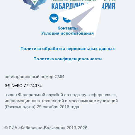
Контакты
Условия использования
ᅠ ᅠ ᅠ ᅠ ᅠ
ᅠ ᅠ ᅠ ᅠ ᅠ ᅠ ᅠ ᅠ ᅠ ᅠ
Политика обработки персональных данных
ᅠ ᅠ ᅠ ᅠ ᅠ ᅠ ᅠ ᅠ ᅠ ᅠ
Политика конфиденциальности
регистрационный номер СМИ
ЭЛ №ФС 77-74074
выдан Федеральной службой по надзору в сфере связи,
информационных технологий и массовых коммуникаций
(Роскомнадзор) 29 октября 2018 года
© РИА «Кабардино-Балкария» 2013-2026