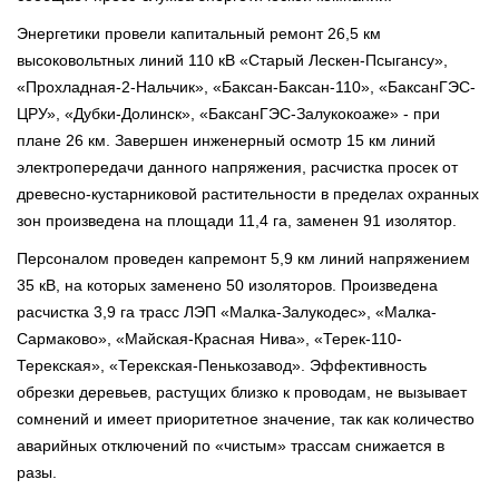
Энергетики провели капитальный ремонт 26,5 км
высоковольтных линий 110 кВ «Старый Лескен-Псыгансу»,
«Прохладная-2-Нальчик», «Баксан-Баксан-110», «БаксанГЭС-
ЦРУ», «Дубки-Долинск», «БаксанГЭС-Залукокоаже» - при
плане 26 км. Завершен инженерный осмотр 15 км линий
электропередачи данного напряжения, расчистка просек от
древесно-кустарниковой растительности в пределах охранных
зон произведена на площади 11,4 га, заменен 91 изолятор.
Персоналом проведен капремонт 5,9 км линий напряжением
35 кВ, на которых заменено 50 изоляторов. Произведена
расчистка 3,9 га трасс ЛЭП «Малка-Залукодес», «Малка-
Сармаково», «Майская-Красная Нива», «Терек-110-
Терекская», «Терекская-Пенькозавод». Эффективность
обрезки деревьев, растущих близко к проводам, не вызывает
сомнений и имеет приоритетное значение, так как количество
аварийных отключений по «чистым» трассам снижается в
разы.