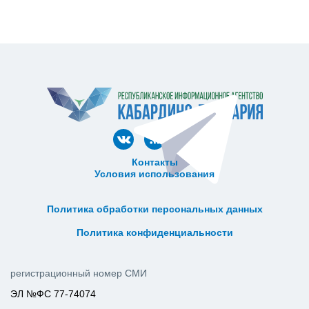
Контакты
Условия использования
ᅠ ᅠ ᅠ ᅠ ᅠ
ᅠ ᅠ ᅠ ᅠ ᅠ ᅠ ᅠ ᅠ ᅠ ᅠ
Политика обработки персональных данных
ᅠ ᅠ ᅠ ᅠ ᅠ ᅠ ᅠ ᅠ ᅠ ᅠ
Политика конфиденциальности
регистрационный номер СМИ
ЭЛ №ФС 77-74074