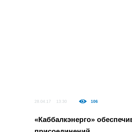
28.04.17
13:30
106
«Каббалкэнерго» обеспечив
присоединений