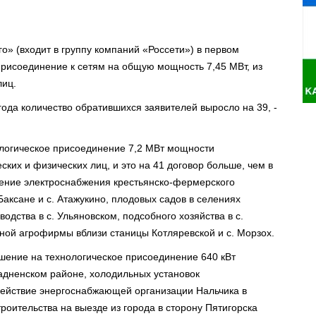
о» (входит в группу компаний «Россети») в первом
присоединение к сетям на общую мощность 7,45 МВт, из
лиц.
ода количество обратившихся заявителей выросло на 39, -
ологическое присоединение 7,2 МВт мощности
их и физических лиц, и это на 41 договор больше, чем в
чение электроснабжения крестьянско-фермерского
 Баксане и с. Атажукино, плодовых садов в селениях
одства в с. Ульяновском, подсобного хозяйства в с.
пной агрофирмы вблизи станицы Котляревской и с. Морзох.
шение на технологическое присоединение 640 кВт
дненском районе, холодильных установок
одействие энергоснабжающей организации Нальчика в
роительства на выезде из города в сторону Пятигорска