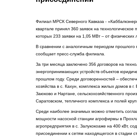
Филиал МРСК Северного Кавказа - «Каббалкэнерг
квартале принял 360 заявок на технологическое 
которых 233 заявки на 1,05 МВт – от физических 
В сравнении с аналогичным периодом прошлого г
сообщает пресс-служба филиала.
За три месяца заключено 356 договоров на техн
энергопринимающих устройств объектов юридическ
прошлом году. Среди договоренностей – обеспе
хозяйства в с. Кахун, комплекса жилых домов в г.
Заюково и Нартане, сельскохозяйственного произв
Саратовском, тепличного комплекса и полей кру
Среди наиболее значимых можно отметить согла
мощности насосной станции агрофирмы в Прохла
агропредприятия в с. Залукокоаже на 400 кВт, с
присоединении к сетям находящегося в стадии ст