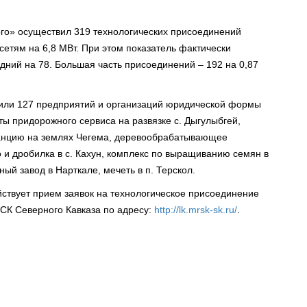
.
о» осуществил 319 технологических присоединений
етям на 6,8 МВт. При этом показатель фактически
ний на 78. Большая часть присоединений – 192 на 0,87
или 127 предприятий и организаций юридической формы
ы придорожного сервиса на развязке с. Дыгулыбгей,
станцию на землях Чегема, деревообрабатывающее
 и дробилка в с. Кахун, комплекс по выращиванию семян в
ный завод в Нарткале, мечеть в п. Терскол.
йствует прием заявок на технологическое присоединение
РСК Северного Кавказа по адресу:
http://lk.mrsk-sk.ru/
.