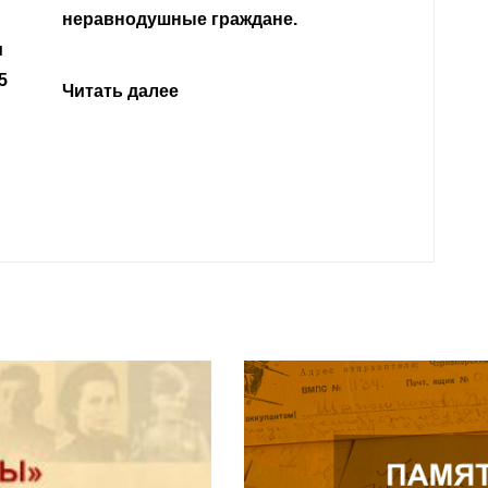
Кабар
Читать далее
откли
родит
года 
Нальч
Читат