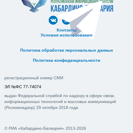
Контакты
Условия использования
ᅠ ᅠ ᅠ ᅠ ᅠ
ᅠ ᅠ ᅠ ᅠ ᅠ ᅠ ᅠ ᅠ ᅠ ᅠ
Политика обработки персональных данных
ᅠ ᅠ ᅠ ᅠ ᅠ ᅠ ᅠ ᅠ ᅠ ᅠ
Политика конфиденциальности
регистрационный номер СМИ
ЭЛ №ФС 77-74074
выдан Федеральной службой по надзору в сфере связи,
информационных технологий и массовых коммуникаций
(Роскомнадзор) 29 октября 2018 года
© РИА «Кабардино-Балкария» 2013-2026