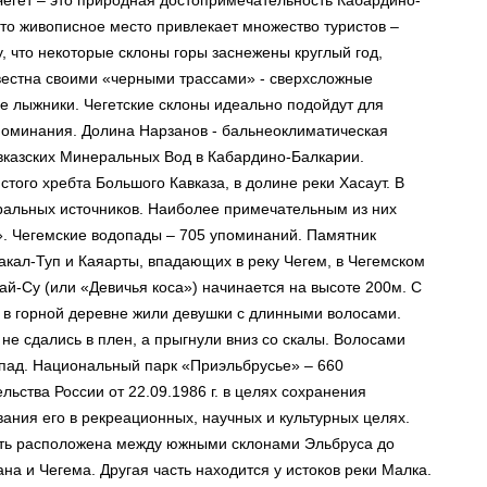
 Чегет – это природная достопримечательность Кабардино-
это живописное место привлекает множество туристов –
 что некоторые склоны горы заснежены круглый год,
вестна своими «черными трассами» - сверхсложные
ные лыжники. Чегетские склоны идеально подойдут для
поминания. Долина Нарзанов - бальнеоклиматическая
авказских Минеральных Вод в Кабардино-Балкарии.
того хребта Большого Кавказа, в долине реки Хасаут. В
ральных источников. Наиболее примечательным из них
». Чегемские водопады – 705 упоминаний. Памятник
акал-Туп и Каяарты, впадающих в реку Чегем, в Чегемском
й-Су (или «Девичья коса») начинается на высоте 200м. С
а в горной деревне жили девушки с длинными волосами.
не сдались в плен, а прыгнули вниз со скалы. Волосами
опад. Национальный парк «Приэльбрусье» – 660
ства России от 22.09.1986 г. в целях сохранения
ания его в рекреационных, научных и культурных целях.
асть расположена между южными склонами Эльбруса до
на и Чегема. Другая часть находится у истоков реки Малка.