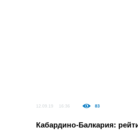
12.09.19
16:36
83
Кабардино-Балкария: рейт