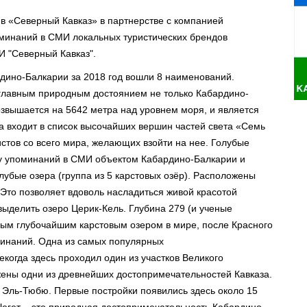
 «Северный Кавказ» в партнерстве с компанией
минаний в СМИ локальных туристических брендов
И "Северный Кавказ".
рдино-Балкарии за 2018 год вошли 8 наименований.
 главным природным достоянием не только Кабардино-
озвышается на 5642 метра над уровнем моря, и является
а входит в список высочайших вершин частей света «Семь
стов со всего мира, желающих взойти на нее. Голубые
ву упоминаний в СМИ объектом Кабардино-Балкарии и
лубые озера (группа из 5 карстовых озёр). Расположены
 Это позволяет вдоволь насладиться живой красотой
ыделить озеро Церик-Кель. Глубина 279 (и ученые
орым глубочайшим карстовым озером в мире, после Красного
минаний. Одна из самых популярных
когда здесь проходил один из участков Великого
ены одни из древнейших достопримечательностей Кавказа.
е Эль-Тюбю. Первые постройки появились здесь около 15