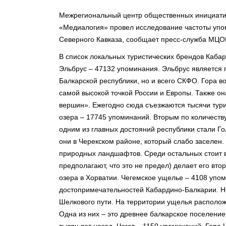
Межрегиональный центр общественных инициатив
«Медиалогия» провел исследование частоты упо
Северного Кавказа, сообщает пресс-служба МЦО
В список локальных туристических брендов Каба
Эльбрус – 47132 упоминания. Эльбрус является
Балкарской республики, но и всего СКФО. Гора в
самой высокой точкой России и Европы. Также он
вершин». Ежегодно сюда съезжаются тысячи тури
озера – 17745 упоминаний. Вторым по количест
одним из главных достояний республики стали Го
они в Черекском районе, который слабо заселен.
природных ландшафтов. Среди остальных стоит в
предполагают, что это не предел) делает его вт
озера в Хорватии. Чегемское ущелье – 4108 упо
достопримечательностей Кабардино-Балкарии. Не
Шелкового пути. На территории ущелья располож
Одна из них – это древнее балкарское поселени