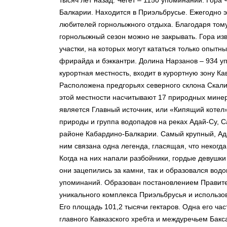
тысяч лет назад. Чегет – 1150 упоминаний. Гора
Балкарии. Находится в Приэльбрусье. Ежегодно 
любителей горнолыжного отдыха. Благодаря тому,
горнолыжный сезон можно не закрывать. Гора из
участки, на которых могут кататься только опыт
фрирайда и бэккантри. Долина Нарзанов – 934 у
курортная местность, входит в курортную зону К
Расположена предгорьях северного склона Скалис
этой местности насчитывают 17 природных мине
является Главный источник, или «Кипящий котел
природы и группа водопадов на реках Адай-Су, С
районе Кабардино-Балкарии. Самый крупный, Ада
ним связана одна легенда, гласящая, что некогд
Когда на них напали разбойники, гордые девушки 
они зацепились за камни, так и образовался вод
упоминаний. Образован постановлением Правитель
уникального комплекса Приэльбрусья и использов
Его площадь 101,2 тысячи гектаров. Одна его ч
главного Кавказского хребта и междуречьем Бакса