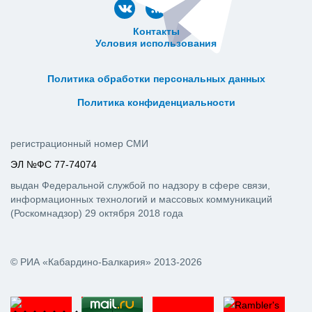
Контакты
Условия использования
ᅠ ᅠ ᅠ ᅠ ᅠ
ᅠ ᅠ ᅠ ᅠ ᅠ ᅠ ᅠ ᅠ ᅠ ᅠ
Политика обработки персональных данных
ᅠ ᅠ ᅠ ᅠ ᅠ ᅠ ᅠ ᅠ ᅠ ᅠ
Политика конфиденциальности
регистрационный номер СМИ
ЭЛ №ФС 77-74074
выдан Федеральной службой по надзору в сфере связи,
информационных технологий и массовых коммуникаций
(Роскомнадзор) 29 октября 2018 года
© РИА «Кабардино-Балкария» 2013-2026