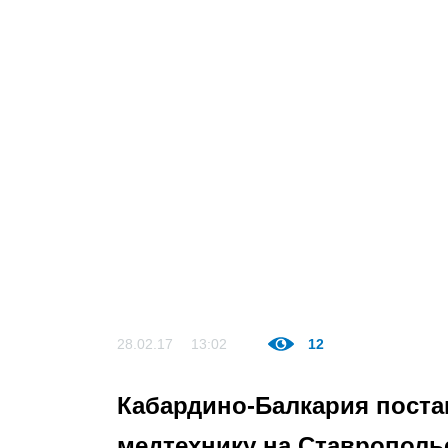
28.02.17
13:02
12
Кабардино-Балкария пост
медтехнику на Ставрополь