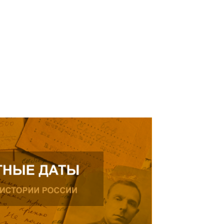
года рождения, проживающего в
Нальчике.
Читать далее