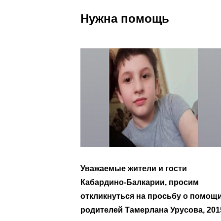
Нужна помощь
ели и гости
Уважаемые земляки и все
карии, просим
неравнодушные граждане.
на просьбу о помощи
ерлана Урусова, 2015
Читать далее