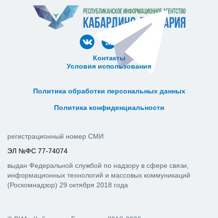
Контакты
Условия использования
ᅠ ᅠ ᅠ ᅠ ᅠ
ᅠ ᅠ ᅠ ᅠ ᅠ ᅠ ᅠ ᅠ ᅠ ᅠ
Политика обработки персональных данных
ᅠ ᅠ ᅠ ᅠ ᅠ ᅠ ᅠ ᅠ ᅠ ᅠ
Политика конфиденциальности
регистрационный номер СМИ
ЭЛ №ФС 77-74074
выдан Федеральной службой по надзору в сфере связи,
информационных технологий и массовых коммуникаций
(Роскомнадзор) 29 октября 2018 года