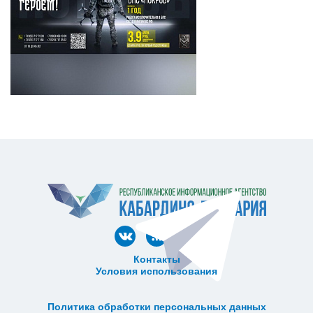
Контакты
Условия использования
ᅠ ᅠ ᅠ ᅠ ᅠ
ᅠ ᅠ ᅠ ᅠ ᅠ ᅠ ᅠ ᅠ ᅠ ᅠ
Политика обработки персональных данных