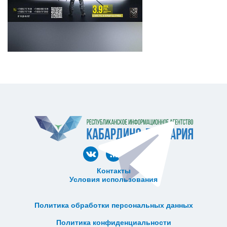
Контакты
Условия использования
ᅠ ᅠ ᅠ ᅠ ᅠ
ᅠ ᅠ ᅠ ᅠ ᅠ ᅠ ᅠ ᅠ ᅠ ᅠ
Политика обработки персональных данных
ᅠ ᅠ ᅠ ᅠ ᅠ ᅠ ᅠ ᅠ ᅠ ᅠ
Политика конфиденциальности