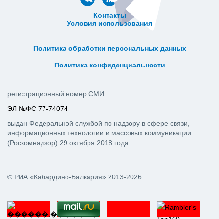
Контакты
Условия использования
ᅠ ᅠ ᅠ ᅠ ᅠ
ᅠ ᅠ ᅠ ᅠ ᅠ ᅠ ᅠ ᅠ ᅠ ᅠ
Политика обработки персональных данных
ᅠ ᅠ ᅠ ᅠ ᅠ ᅠ ᅠ ᅠ ᅠ ᅠ
Политика конфиденциальности
регистрационный номер СМИ
ЭЛ №ФС 77-74074
выдан Федеральной службой по надзору в сфере связи,
информационных технологий и массовых коммуникаций
(Роскомнадзор) 29 октября 2018 года
© РИА «Кабардино-Балкария» 2013-2026