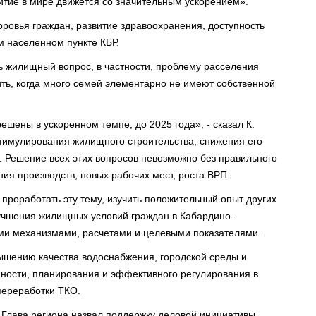
тие в мире движется со значительным ускорением».
оровья граждан, развитие здравоохранения, доступность
м населенном пункте КБР.
ть жилищный вопрос, в частности, проблему расселения
ть, когда много семей элементарно не имеют собственной
шены в ускоренном темпе, до 2025 года», - сказал К.
стимулирования жилищного строительства, снижения его
. Решение всех этих вопросов невозможно без правильного
ия производств, новых рабочих мест, роста ВРП.
проработать эту тему, изучить положительный опыт других
лучшения жилищных условий граждан в Кабардино-
ыми механизмами, расчетами и целевыми показателями.
шению качества водоснабжения, городской среды и
мности, планирования и эффективного регулирования в
 переработки ТКО.
Глава региона назвал поддержку деловой инициативы,