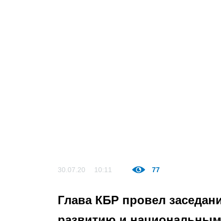
30.07.20
10:11
77
Глава КБР провел заседани
развитию и национальным