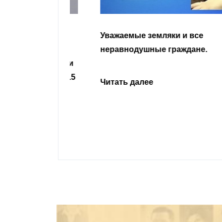
гости
Уважаемые земляки и все
 просим
неравнодушные граждане.
сьбу о помощи
Урусова, 2015
Читать далее
ивающего в