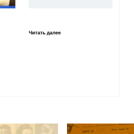
Уважа
Кабар
Читать далее
откли
родит
года 
Нальч
Читат