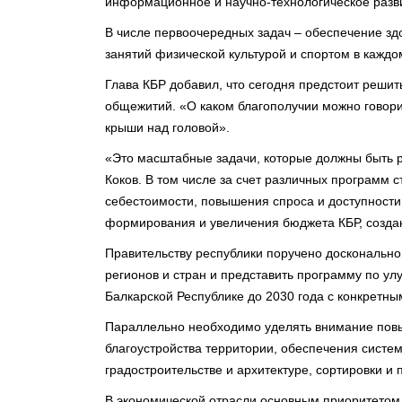
информационное и научно-технологическое разви
В числе первоочередных задач – обеспечение зд
занятий физической культурой и спортом в каждо
Глава КБР добавил, что сегодня предстоит реши
общежитий. «О каком благополучии можно говори
крыши над головой».
«Это масштабные задачи, которые должны быть ре
Коков. В том числе за счет различных программ 
себестоимости, повышения спроса и доступности
формирования и увеличения бюджета КБР, создан
Правительству республики поручено досконально 
регионов и стран и представить программу по у
Балкарской Республике до 2030 года с конкретн
Параллельно необходимо уделять внимание повы
благоустройства территории, обеспечения систе
градостроительстве и архитектуре, сортировки и
В экономической отрасли основным приоритетом 