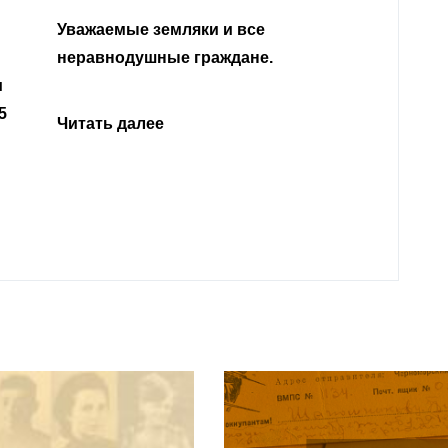
Уважа
Кабар
Читать далее
откли
родит
года 
Нальч
Читат