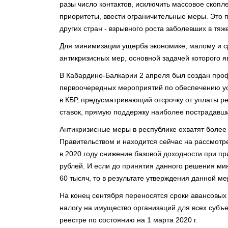
разы число контактов, исключить массовое скопл
приоритеты, ввести ограничительные меры. Это п
других стран - взрывного роста заболевших в тя
Для минимизации ущерба экономике, малому и с
антикризисных мер, основной задачей которого я
В Кабардино-Балкарии 2 апреля был создан про
первоочередных мероприятий по обеспечению ус
в КБР, предусматривающий отсрочку от уплаты р
ставок, прямую поддержку наиболее пострадавши
Антикризисные меры в республике охватят более 
Правительством и находится сейчас на рассмотр
в 2020 году снижение базовой доходности при п
рублей. И если до принятия данного решения ми
60 тысяч, то в результате утверждения данной м
На конец сентября переносятся сроки авансовы
налогу на имущество организаций для всех субъе
реестре по состоянию на 1 марта 2020 г.