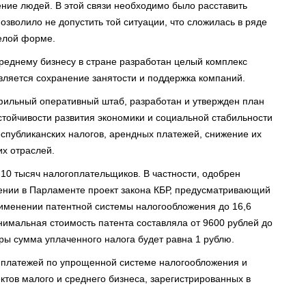
ение людей. В этой связи необходимо было расставить
озволило не допустить той ситуации, что сложилась в ряде
желой форме.
реднему бизнесу в стране разработан целый комплекс
вляется сохранение занятости и поддержка компаний.
фильный оперативный штаб, разработан и утвержден план
тойчивости развития экономики и социальной стабильности
еспубликанских налогов, арендных платежей, снижение их
х отраслей.
10 тысяч налогоплательщиков. В частности, одобрен
ении в Парламенте проект закона КБР, предусматривающий
рименении патентной системы налогообложения до 16,6
нимальная стоимость патента составляла от 9600 рублей до
еры сумма уплаченного налога будет равна 1 рублю.
х платежей по упрощенной системе налогообложения и
ктов малого и среднего бизнеса, зарегистрированных в