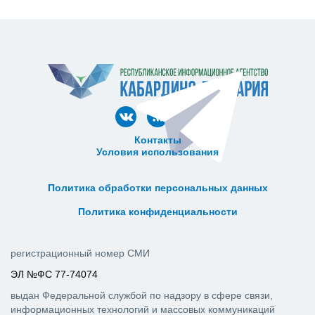
Контакты
Условия использования
ᅠ ᅠ ᅠ ᅠ ᅠ
ᅠ ᅠ ᅠ ᅠ ᅠ ᅠ ᅠ ᅠ ᅠ ᅠ
Политика обработки персональных данных
ᅠ ᅠ ᅠ ᅠ ᅠ ᅠ ᅠ ᅠ ᅠ ᅠ
Политика конфиденциальности
регистрационный номер СМИ
ЭЛ №ФС 77-74074
выдан Федеральной службой по надзору в сфере связи,
информационных технологий и массовых коммуникаций