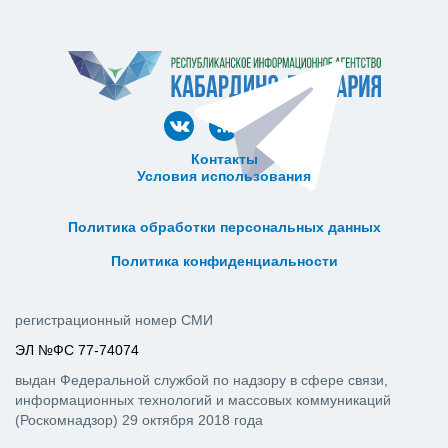
Контакты
Условия использования
ᅠ ᅠ ᅠ ᅠ ᅠ
ᅠ ᅠ ᅠ ᅠ ᅠ ᅠ ᅠ ᅠ ᅠ ᅠ
Политика обработки персональных данных
ᅠ ᅠ ᅠ ᅠ ᅠ ᅠ ᅠ ᅠ ᅠ ᅠ
Политика конфиденциальности
регистрационный номер СМИ
ЭЛ №ФС 77-74074
выдан Федеральной службой по надзору в сфере связи,
информационных технологий и массовых коммуникаций
(Роскомнадзор) 29 октября 2018 года