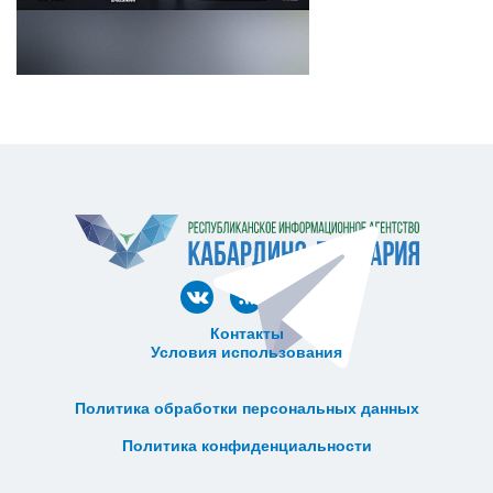
Контакты
Условия использования
ᅠ ᅠ ᅠ ᅠ ᅠ
ᅠ ᅠ ᅠ ᅠ ᅠ ᅠ ᅠ ᅠ ᅠ ᅠ
Политика обработки персональных данных
ᅠ ᅠ ᅠ ᅠ ᅠ ᅠ ᅠ ᅠ ᅠ ᅠ
Политика конфиденциальности