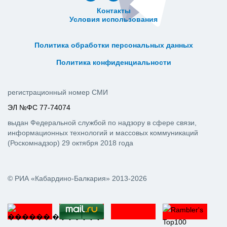
Контакты
Условия использования
ᅠ ᅠ ᅠ ᅠ ᅠ
ᅠ ᅠ ᅠ ᅠ ᅠ ᅠ ᅠ ᅠ ᅠ ᅠ
Политика обработки персональных данных
ᅠ ᅠ ᅠ ᅠ ᅠ ᅠ ᅠ ᅠ ᅠ ᅠ
Политика конфиденциальности
регистрационный номер СМИ
ЭЛ №ФС 77-74074
выдан Федеральной службой по надзору в сфере связи,
информационных технологий и массовых коммуникаций
(Роскомнадзор) 29 октября 2018 года
© РИА «Кабардино-Балкария» 2013-2026